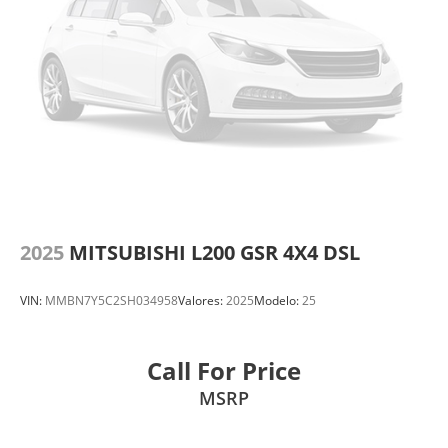
2025
MITSUBISHI L200 GSR 4X4 DSL
VIN:
MMBN7Y5C2SH034958
Valores:
2025
Modelo:
25
Call For Price
MSRP