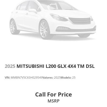
2025
MITSUBISHI L200 GLX 4X4 TM DSL
VIN:
MMBN7V5C6SH029549
Valores:
2025
Modelo:
25
Call For Price
MSRP