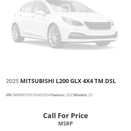
2025
MITSUBISHI L200 GLX 4X4 TM DSL
VIN:
MMBN7V5C6SH029549
Valores:
2025
Modelo:
25
Call For Price
MSRP