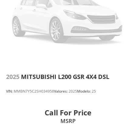
2025
MITSUBISHI L200 GSR 4X4 DSL
VIN:
MMBN7Y5C2SH034958
Valores:
2025
Modelo:
25
Call For Price
MSRP