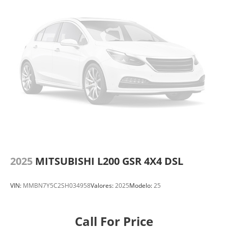
2025
MITSUBISHI L200 GSR 4X4 DSL
VIN:
MMBN7Y5C2SH034958
Valores:
2025
Modelo:
25
Call For Price