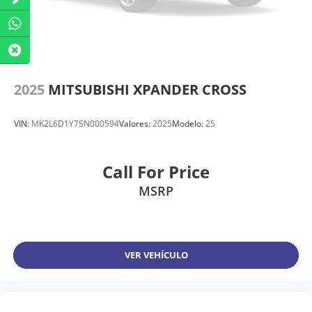
2025
MITSUBISHI XPANDER CROSS
VIN:
MK2L6D1Y7SN000594
Valores:
2025
Modelo:
25
Call For Price
MSRP
VER VEHÍCULO