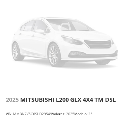
2025
MITSUBISHI L200 GLX 4X4 TM DSL
VIN:
MMBN7V5C6SH029549
Valores:
2025
Modelo:
25