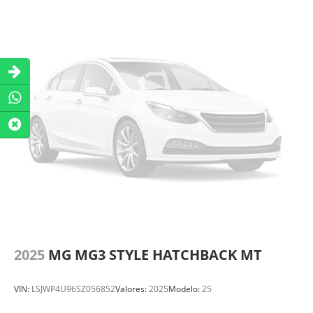
2025
MG MG3 STYLE HATCHBACK MT
VIN:
LSJWP4U96SZ056852
Valores:
2025
Modelo:
25