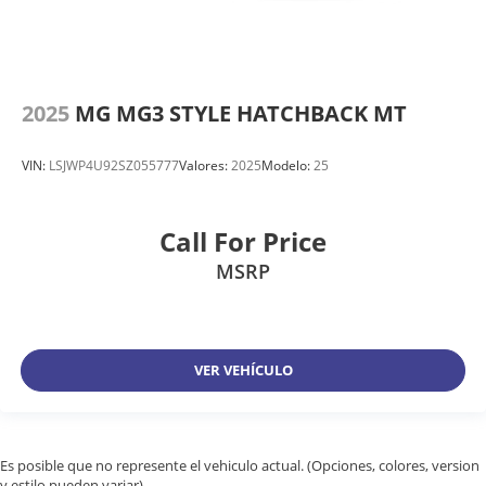
2025
MG MG3 STYLE HATCHBACK MT
VIN:
LSJWP4U92SZ055777
Valores:
2025
Modelo:
25
Call For Price
MSRP
VER VEHÍCULO
Es posible que no represente el vehiculo actual. (Opciones, colores, version
y estilo pueden variar)