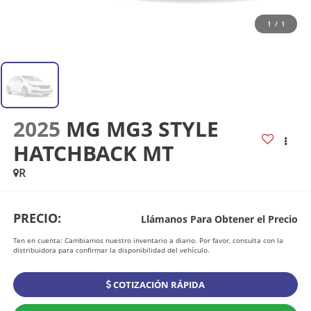
1
/
1
2025
MG MG3 STYLE
HATCHBACK MT
R
PRECIO:
Llámanos Para Obtener el Precio
Ten en cuenta: Cambiamos nuestro inventario a diario. Por favor, consulta con la
distribuidora para confirmar la disponibilidad del vehículo.
COTIZACIÓN RÁPIDA