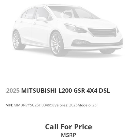
2025
MITSUBISHI L200 GSR 4X4 DSL
VIN:
MMBN7Y5C2SH034958
Valores:
2025
Modelo:
25
Call For Price
MSRP