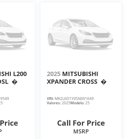
SHI L200
2025
MITSUBISHI
DSL
�
XPANDER CROSS
�
9549
VIN:
MK2L6D1Y0SN001649
25
Valores:
2025
Modelo:
25
 Price
Call For Price
P
MSRP