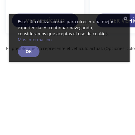
VER VEHÍCULO
VER VEH
Este sitio utiliza cookies para ofrecer una mejor
experiencia. Al continuar navegando,
consideramos que aceptas el uso de cookies.
Más información
Es posible que no represente el vehiculo actual. (Opciones, color
OK
Derechos de autor © 2026
por
DealerOn
|
Mapa del sitio
|
Av