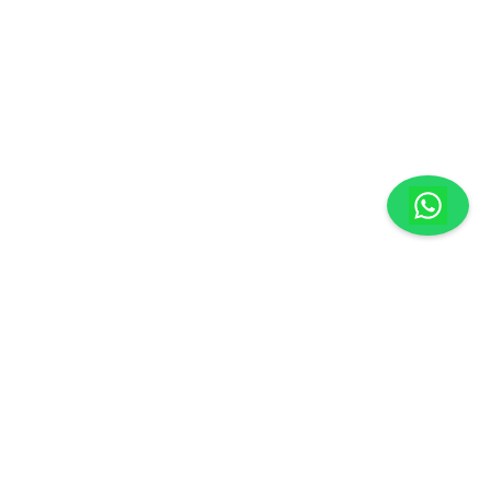
México
29000
| Atención a Clientes:
961-236-7379