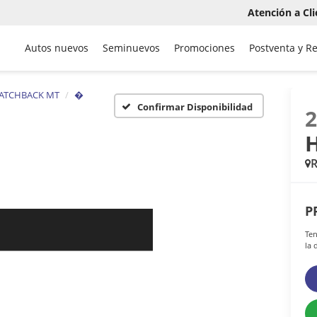
Atención a Cli
Autos nuevos
Seminuevos
Promociones
Postventa y R
HATCHBACK MT
�
Confirmar Disponibilidad
P
Ten
la 