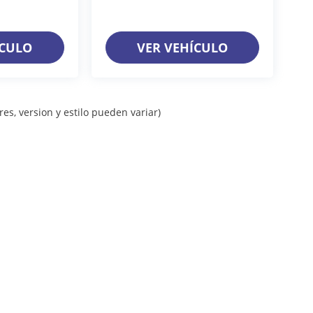
ÍCULO
VER VEHÍCULO
es, version y estilo pueden variar)
iso de Privacidad
| Grupo Farrera
|
Calle 11A. Pte Sur 1128,
Gutiérrez,
Chiapas,