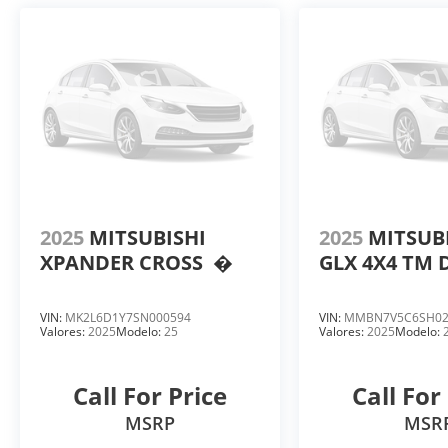
2025
MITSUBISHI
2025
MITSUBI
XPANDER CROSS
�
GLX 4X4 TM 
VIN:
MK2L6D1Y7SN000594
VIN:
MMBN7V5C6SH02
Valores:
2025
Modelo:
25
Valores:
2025
Modelo:
Call For Price
Call For
MSRP
MSR