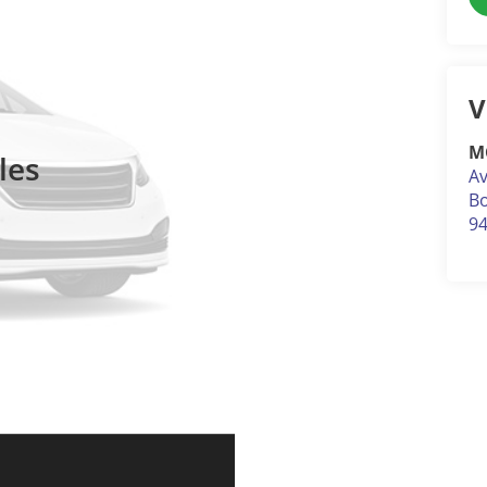
V
M
les
Av
Bo
9