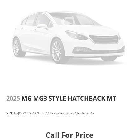
2025
MG MG3 STYLE HATCHBACK MT
VIN:
LSJWP4U92SZ055777
Valores:
2025
Modelo:
25
Call For Price