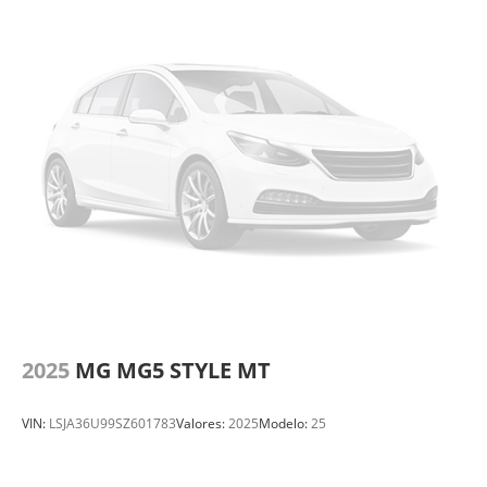
2025
MG MG5 STYLE MT
VIN:
LSJA36U99SZ601783
Valores:
2025
Modelo:
25