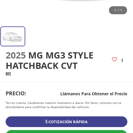
1
/
1
2025
MG MG3 STYLE
HATCHBACK CVT
R
PRECIO:
Llámanos Para Obtener el Precio
Ten en cuenta: Cambiamos nuestro inventario a diario. Por favor, consulta con la
distribuidora para confirmar la disponibilidad del vehículo.
COTIZACIÓN RÁPIDA