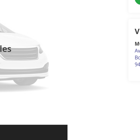
V
M
les
Av
Bo
9