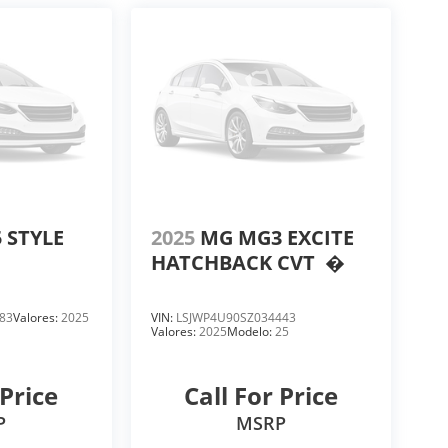
 STYLE
2025
MG MG3 EXCITE
HATCHBACK CVT
�
83
Valores:
2025
VIN:
LSJWP4U90SZ034443
Valores:
2025
Modelo:
25
 Price
Call For Price
P
MSRP