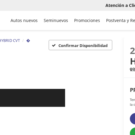
Atención a Cli
Autos nuevos
Seminuevos
Promociones
Postventa y R
HYBRID CVT
�
Confirmar Disponibilidad
P
Ten
la 