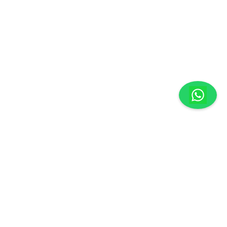
México
29000
| Atención a Clientes:
961-236-7379