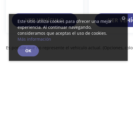
VER VEHÍCULO
VER VEH
Este sitio utiliza cookies para ofrecer una mejor
experiencia. Al continuar navegando,
consideramos que aceptas el uso de cookies.
Más información
Es posible que no represente el vehiculo actual. (Opciones, color
OK
Derechos de autor © 2026
por
DealerOn
|
Mapa del sitio
|
Av