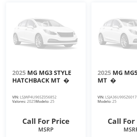
2025
MG MG3 STYLE
2025
MG MG5
HATCHBACK MT
�
MT
�
VIN:
LSJWP4U96SZ056852
VIN:
LSJA36U99SZ6017
Valores:
2025
Modelo:
25
Modelo:
25
Call For Price
Call For
MSRP
MSR