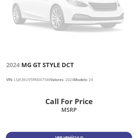
2024
MG GT STYLE DCT
VIN:
LSJA36U95RN047546
Valores:
2024
Modelo:
24
Call For Price
MSRP
VER VEHÍCULO