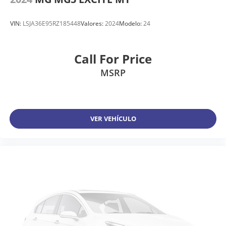
VIN:
LSJA36E95RZ185448
Valores:
2024
Modelo:
24
Call For Price
MSRP
VER VEHÍCULO