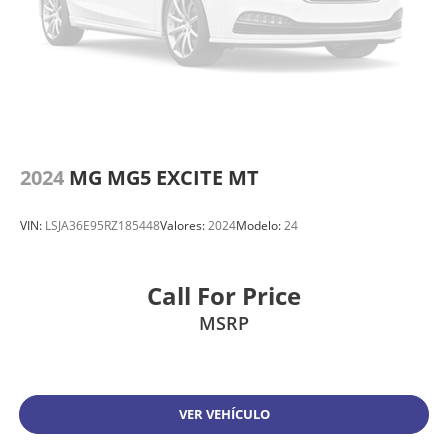
2024
MG MG5 EXCITE MT
VIN:
LSJA36E95RZ185448
Valores:
2024
Modelo:
24
Call For Price
MSRP
VER VEHÍCULO