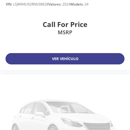
VIN:
LSJW94U92RN038828
Valores:
2024
Modelo:
24
Call For Price
MSRP
VER VEHÍCULO