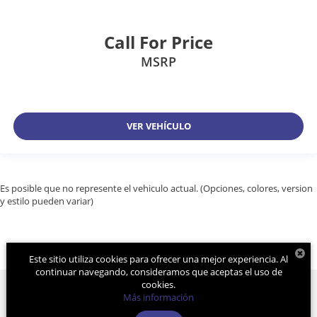
Call For Price
MSRP
VER VEHÍCULO
Es posible que no represente el vehiculo actual. (Opciones, colores, version
y estilo pueden variar)
Este sitio utiliza cookies para ofrecer una mejor experiencia. Al
continuar navegando, consideramos que aceptas el uso de
cookies.
Más información
Derechos de autor © 2026
por
DealerOn
|
Mapa del sitio
|
Aviso de