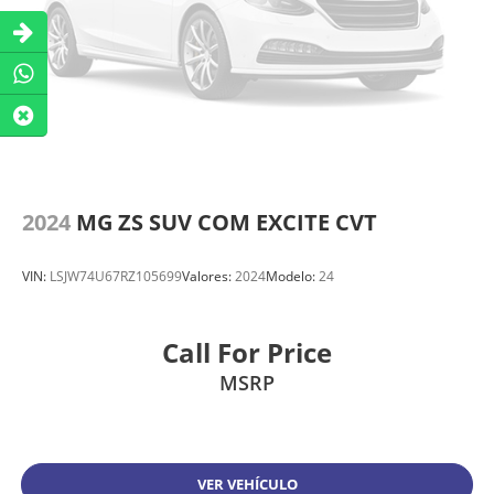
2024
MG ZS SUV COM EXCITE CVT
VIN:
LSJW74U67RZ105699
Valores:
2024
Modelo:
24
Call For Price
MSRP
VER VEHÍCULO