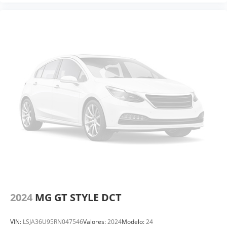
2024
MG GT STYLE DCT
VIN:
LSJA36U95RN047546
Valores:
2024
Modelo:
24