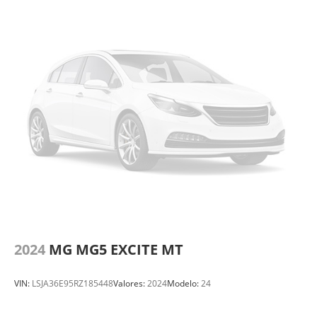
2024
MG MG5 EXCITE MT
VIN:
LSJA36E95RZ185448
Valores:
2024
Modelo:
24