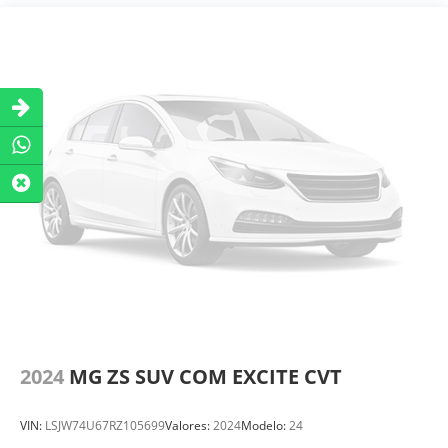
2024
MG ZS SUV COM EXCITE CVT
VIN:
LSJW74U67RZ105699
Valores:
2024
Modelo:
24