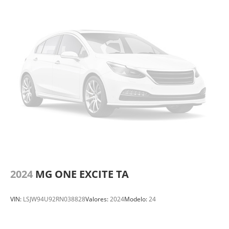
2024
MG ONE EXCITE TA
VIN:
LSJW94U92RN038828
Valores:
2024
Modelo:
24