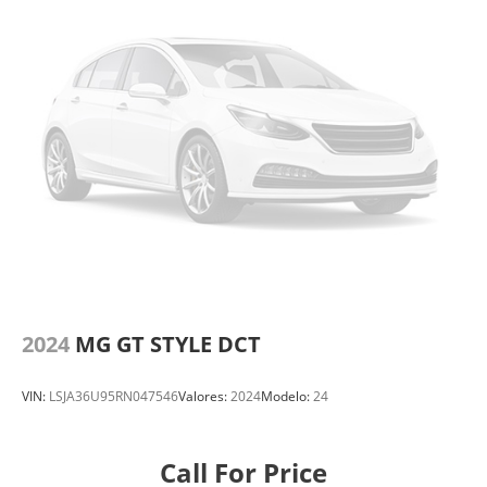
2024
MG GT STYLE DCT
VIN:
LSJA36U95RN047546
Valores:
2024
Modelo:
24
Call For Price