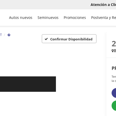
Atención a Cli
Autos nuevos
Seminuevos
Promociones
Postventa y R
T
�
Confirmar Disponibilidad
P
Ten
la 