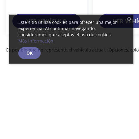
VER VEHÍCULO
VER VEH
Este sitio utiliza cookies para ofrecer una mejor
experiencia. Al continuar navegando,
consideramos que aceptas el uso de cookies.
Más información
Es posible que no represente el vehiculo actual. (Opciones, color
OK
Derechos de autor © 2026
por
DealerOn
|
Mapa del sitio
|
Av