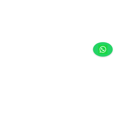
México
29000
| Atención a Clientes:
961-236-7379