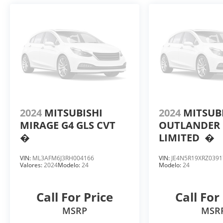
2024
MITSUBISHI
2024
MITSUB
MIRAGE G4 GLS CVT
OUTLANDER 
�
LIMITED
�
VIN:
ML3AFM6J3RH004166
VIN:
JE4N5R19XRZ0391
Valores:
2024
Modelo:
24
Modelo:
24
Call For Price
Call For
MSRP
MSR