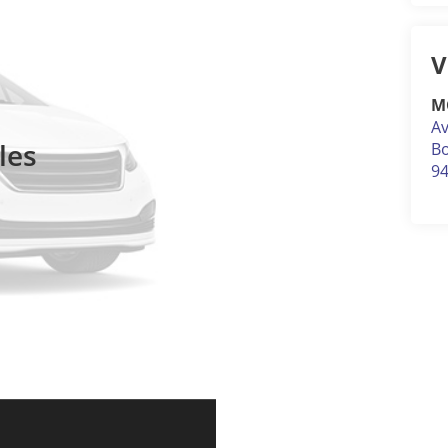
V
M
Av
les
Bo
9