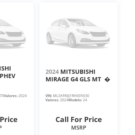
ISHI
2024
MITSUBISHI
PHEV
MIRAGE G4 GLS MT
�
70
Valores:
2024
VIN:
ML3AFK6J1RH005630
Valores:
2024
Modelo:
24
 Price
Call For Price
P
MSRP