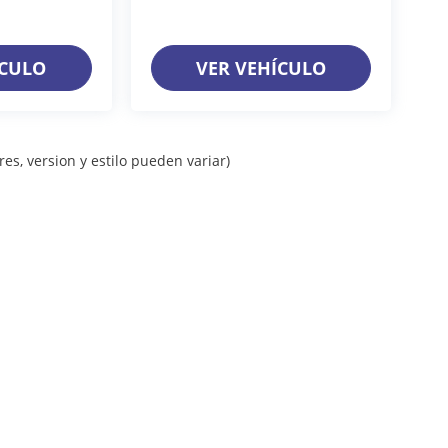
ÍCULO
VER VEHÍCULO
es, version y estilo pueden variar)
iso de Privacidad
| Grupo Farrera
|
Calle 11A. Pte Sur 1128,
Gutiérrez,
Chiapas,