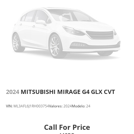
2024
MITSUBISHI MIRAGE G4 GLX CVT
VIN:
ML3AFL6J1RH003754
Valores:
2024
Modelo:
24
Call For Price