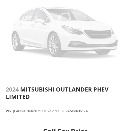
2024
MITSUBISHI OUTLANDER PHEV
LIMITED
VIN:
JE4N5R19XRZ039170
Valores:
2024
Modelo:
24