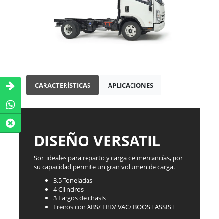
CARACTERÍSTICAS
APLICACIONES
DISEÑO VERSATIL
Son ideales para reparto y carga de mercancías, por
su capacidad permite un gran volumen de carga.
3.5 Toneladas
4 Cilindros
3 Largos de chasis
Frenos con ABS/ EBD/ VAC/ BOOST ASSIST