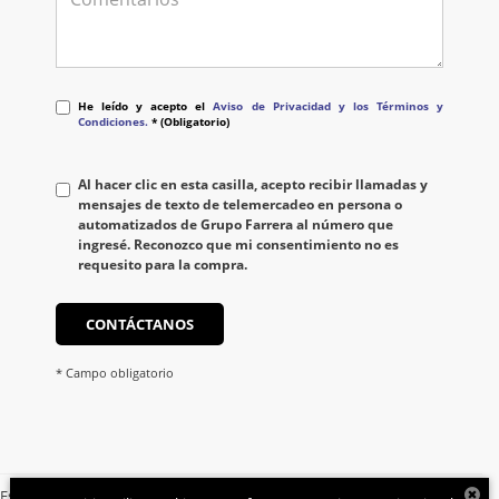
He
He leído y acepto el
Aviso de Privacidad y los Términos y
leído
Condiciones.
* (Obligatorio)
y
acepto
el
Al hacer clic en esta casilla, acepto recibir llamadas y
<a
mensajes de texto de telemercadeo en persona o
href='/privacy.aspx'
automatizados de Grupo Farrera al número que
target='_blank'>Aviso
ingresé. Reconozco que mi consentimiento no es
de
requesito para la compra.
Privacidad</a>
CONTÁCTANOS
* Campo obligatorio
Es posible que no represente el vehiculo actual. (Opciones, colores,