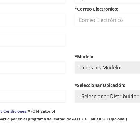
*Correo Electrónico:
*Modelo:
*Seleccionar Ubicación:
 y Condiciones.
* (Obligatorio)
participar en el programa de lealtad de ALFER DE MÉXICO. (Opcional)