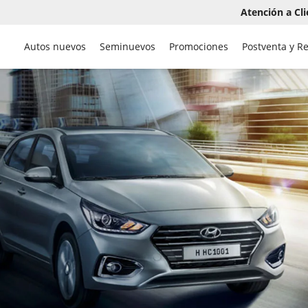
Atención a Cli
Autos nuevos
Seminuevos
Promociones
Postventa y R