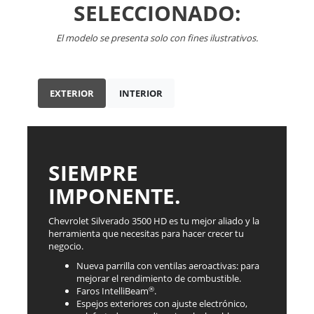
SELECCIONADO:
El modelo se presenta solo con fines ilustrativos.
EXTERIOR
INTERIOR
SIEMPRE
IMPONENTE.
Chevrolet Silverado 3500 HD es tu mejor aliado y la
herramienta que necesitas para hacer crecer tu
negocio.
Nueva parrilla con ventilas aeroactivas: para
mejorar el rendimiento de combustible.
®
Faros IntelliBeam
.
Espejos exteriores con ajuste electrónico,