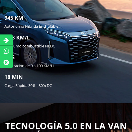
945 KM
Autonomía Híbrida Enchufable
17.8 KM/L
Consumo combustible NEDC
8.1S
Aceleración de 0 a 100 KM/H
18 MIN
Carga Rápida 30% - 80% DC
TECNOLOGÍA 5.0 EN LA VAN