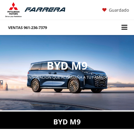
Guardado
VENTAS
961-236-7379
BYD M9
INNOVACIÓN QUE ACOMPAÑA A TU FAMILIA
BYD M9