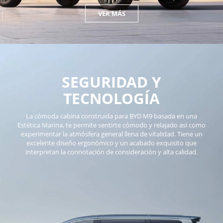
VER MÁS
SEGURIDAD Y
TECNOLOGÍA
La cómoda cabina construida para BYD M9 basada en una
Estética Marina, te permite sentirte cómodo y relajado así como
experimentar la atmósfera general llena de vitalidad. Tiene un
excelente diseño ergonómico y un acabado exquisito que
interpretan la connotación de consideración y alta calidad.